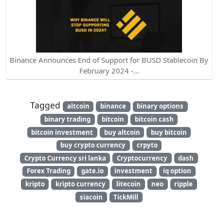
Binance Announces End of Support for BUSD Stablecoin By
February 2024 -…
Tagged
altcoin
binance
binary options
binary trading
bitcoin
bitcoin cash
bitcoin investment
buy altcoin
buy bitcoin
buy crypto currency
crpyto
Crypto Currency sri lanka
Cryptocurrency
dash
Forex Trading
gate.io
investment
iq option
kripto
kripto currency
litecoin
neo
ripple
siacoin
TickMill