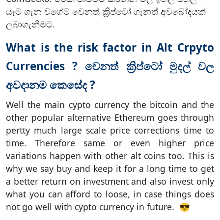
යෑම ගැන වගේම වෙනත් ක්‍රිප්ටෝ ගැනත් අවබෝදයක්
ලබාගැනීමට.
What is the risk factor in Alt Crpyto
Currencies ? වෙනත් ක්‍රිප්ටෝ මුදල් වල
අවදානම කෙසේද ?
Well the main cypto currency the bitcoin and the
other popular alternative Ethereum goes through
pertty much large scale price corrections time to
time. Therefore same or even higher price
variations happen with other alt coins too. This is
why we say buy and keep it for a long time to get
a better return on investment and also invest only
what you can afford to loose, in case things does
not go well with cypto currency in future. 😎