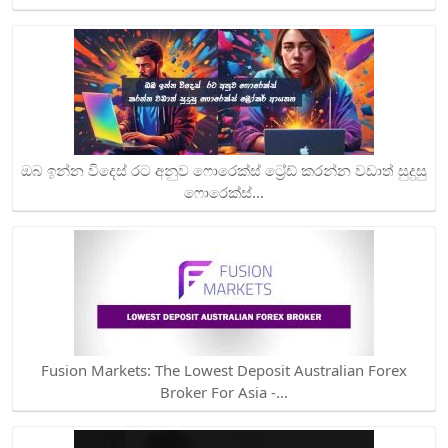
ඔබ ඉන්න විදෙස් රට අනුව ෆොරෙක්ස් ට්‍රේඩ් කරන්න වඩාත් සුදුසු
ෆොරෙක්ස්…
Fusion Markets: The Lowest Deposit Australian Forex
Broker For Asia -…