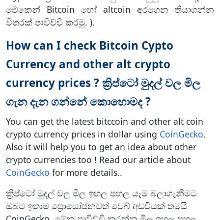
මේකෙන් Bitcoin හෝ altcoin අරගෙන තියාගන්න
විතරක් පාවිච්චි කරමු. ).
How can I check Bitcoin Cypto
Currency and other alt crypto
currency prices ? ක්‍රිප්ටෝ මුදල් වල මිල
ගැන දැන ගන්නේ කොහොමද ?
You can get the latest bitccoin and other alt coin
crypto currency prices in dollar using
CoinGecko
.
Also it will help you to get an idea about other
crypto currencies too ! Read our article about
CoinGecko
for more details..
ක්‍රිප්ටෝ මුදල් වල මිල ඉහල පහල යෑම බලාගැනීමට
ඔබට ඉතාම ප්‍රොයෝජනවත් වෙබ් අඩවියක් තමයි
CoinGecko. මේක පාවිච්චි කරන්න මිල ඉහල පහල