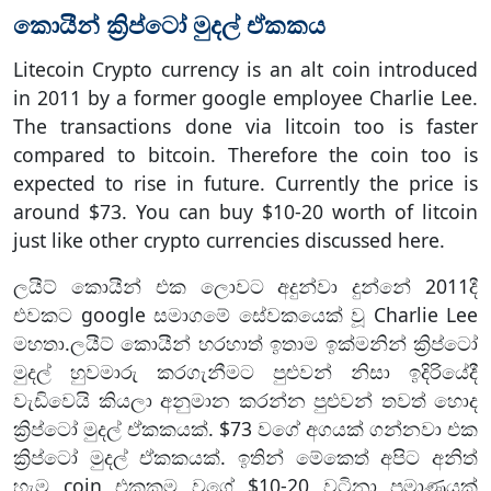
කොයීන් ක්‍රිප්ටෝ මුදල් ඒකකය
Litecoin Crypto currency is an alt coin introduced
in 2011 by a former google employee Charlie Lee.
The transactions done via litcoin too is faster
compared to bitcoin. Therefore the coin too is
expected to rise in future. Currently the price is
around $73. You can buy $10-20 worth of litcoin
just like other crypto currencies discussed here.
ලයීට් කොයීන් එක ලොවට අදුන්වා දුන්නේ 2011දී
එවකට google සමාගමේ සේවකයෙක් වූ Charlie Lee
මහතා.ලයීට් කොයීන් හරහාත් ඉතාම ඉක්මනින් ක්‍රිප්ටෝ
මුදල් හුවමාරු කරගැනීමට පුළුවන් නිසා ඉදිරියේදී
වැඩිවෙයි කියලා අනුමාන කරන්න පුළුවන් තවත් හොද
ක්‍රිප්ටෝ මුදල් ඒකකයක්. $73 වගේ අගයක් ගන්නවා එක
ක්‍රිප්ටෝ මුදල් ඒකකයක්. ඉතින් මේකෙත් අපිට අනිත්
හැම coin එකකම වගේ $10-20 වටිනා ප්‍රමාණයක්