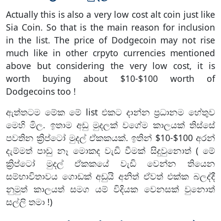
Actually this is also a very low cost alt coin just like
Sia Coin. So that is the main reason for inclusion
in the list. The price of Dodgecoin may not rise
much like in other crpyto currencies mentioned
above but considering the very low cost, it is
worth buying about $10-$100 worth of
Dodgecoins too !
ඇත්තටම මේක මේ list එකට දාන්න ප්‍රධානම හේතුව
මෙහි මිල. ඉතාම අඩු මුදලක් වගේම කාලයක් තිස්සේ
පවතින ක්‍රිප්ටෝ මුදල් ඒකකයක්. ඉතින් $10-$100 අරන්
දැම්මත් පාඩු නෑ මොකද වැඩි වීමක් සිදුවුනොත් ( මේ
ක්‍රිප්ටෝ මුදල් ඒකකයේ වැඩි වෙන්න තියෙන
සම්භාවිතාවය ගොඩක් අඩුයි අනිත් ඒවත් එක්ක බලද්දී
නුමුත් කාලයත් සමග යම් විදියක වෙනසක් වුනොත්
සල්ලි තමා !)