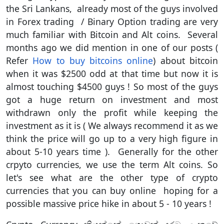
the Sri Lankans, already most of the guys involved
s
t
in Forex trading / Binary Option trading are very
c
much familiar with Bitcoin and Alt coins. Several
r
months ago we did mention in one of our posts (
y
Refer
How to buy bitcoins online
) about bitcoin
p
when it was $2500 odd at that time but now it is
t
almost touching $4500 guys ! So most of the guys
o
got a huge return on investment and most
c
withdrawn only the profit while keeping the
u
r
investment as it is ( We always recommend it as we
r
think the price will go up to a very high figure in
e
about 5-10 years time ). Generally for the other
n
crpyto currencies, we use the term Alt coins. So
c
let's see what are the other type of crypto
i
currencies that you can buy online hoping for a
e
possible massive price hike in about 5 - 10 years !
s
a