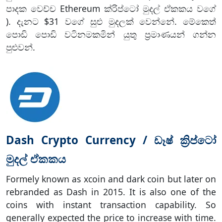
පාදක වෙච්ච Ethereum ක්රිප්ටෝ මුදල් ඒකකය වගේ
). දැනට $31 වගේ සුළු මුදලක් වෙන්නේ. මේකෙත්
පොඩි පොඩි වටිනමකමින් යුතු ප්‍රමාණයන් ගන්න
පුළුවන්.
Dash Crypto Currency / ඩෑෂ් ක්‍රිප්ටෝ
මුදල් ඒකකය
Formely known as xcoin and dark coin but later on
rebranded as Dash in 2015. It is also one of the
coins with instant transaction capability. So
generally expected the price to increase with time.