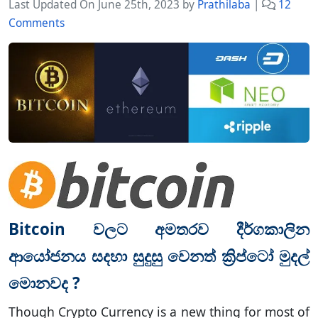
Last Updated On June 25th, 2023
by
Prathilaba
|
12
o
Comments
n
W
h
a
t
a
r
e
t
h
e
o
Bitcoin වලට අමතරව දීර්ගකාලින
t
h
ආයෝජනය සදහා සුදුසු වෙනත් ක්‍රිප්ටෝ මුදල්
e
මොනවද ?
r
b
Though Crypto Currency is a new thing for most of
e