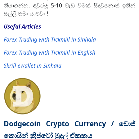
තියාගන්න. අවුරුදු 5-10 වැඩි වීමක් සිදුවුනොත් ඉතින්
සල්ලි තමා යාළුවා !
Useful Articles
Forex Trading with Tickmill in Sinhala
Forex Trading with Tickmill in English
Skrill ewallet in Sinhala
Dodgecoin Crypto Currency / ඩොජ්
කොයීන් ක්‍රිප්ටෝ මුදල් ඒකකය