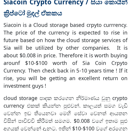
Siacoin Crypto Currency / සියා කොයීන්
ක්‍රිප්ටෝ මුදල් ඒකකය
Siacoin is a Cloud storage based crpyto currrency.
The price of the currency is expected to rise in
future based on how the cloud storage services of
Sia will be utilized by other companies. It is
about $0.008 in price. Therefore it is worth buying
arounf $10-$100 worth of Sia Coin Crpyto
Currency. Then check back in 5-10 years time ! If it
rise, you will be getting an excellent return on
investment guys !
cloud storage පාදක කරගෙන නිර්මාණය වුනු crypto
currency එකක් කියන්න පුළුවන්. කාලයත් සමග වැඩි
වෙන්න ඉඩ තියෙනවා මෙහි සේවා වෙනත් ආයතන
විසින් පාවිච්චි කිරීමත් සමගම. $0.008 වගේ ඉතාම සුළු
අගයක් වෙන්නේ දැනට. ඉතින් $10-$100 වගේ අරගෙන