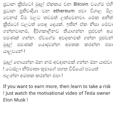
ප්‍රධාන ක්‍රිප්ටෝ මුදල් ඒකකය වන Bitcoin වගේම එහි
ප්‍රධාන ප්‍රතිවාදියා වන ethereum පවා විශාල මිල
වෙනස් වීම වලට තවමත් ලක්වෙනවා. මේක අනිත්
ක්‍රිප්ටෝ වලටත් පොදු දෙයක්. ඉතින් ඒක නිසා මේවා
ගන්නවානම්, දීර්ගකාලිනව තියාගන්න පුළුවන් අය
පමණක් ගන්න. ඒවගේම අවදානමක් ගන්න පුළුවන්
මුදල් පමණක් යොදවන්න අමතක කරන්න එපා
යාලුවනේ !
මුදල් හොයන්න ඕන නම් අවදානමක් ගන්න ඕන යාළුවා
! ටෙස්ලා නිර්මාතෘ තුමාගේ පහත වීඩියෝ පටයත්
බලන්න අමතක කරන්න එපා !
If you want to earn more, then learn to take a risk
! Just watch the motivational video of Tesla owner
Elon Musk !