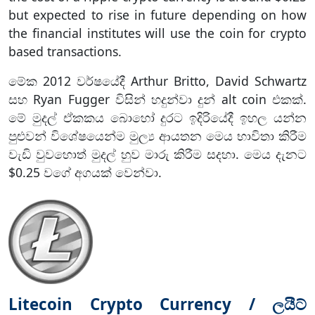
but expected to rise in future depending on how
the financial institutes will use the coin for crypto
based transactions.
මේක 2012 වර්ෂයේදී Arthur Britto, David Schwartz
සහ Ryan Fugger විසින් හදුන්වා දුන් alt coin එකක්.
මේ මුදල් ඒකකය බොහෝ දුරට ඉදිරියේදී ඉහල යන්න
පුළුවන් විශේෂයෙන්ම මුල්‍ය ආයතන මෙය භාවිතා කිරීම
වැඩි වුවහොත් මුදල් හුව මාරු කිරීම සදහා. මෙය දැනට
$0.25 වගේ අගයක් වෙන්වා.
Litecoin Crypto Currency / ලයීට්