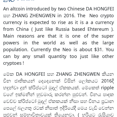
An altcoin introduced by two Chinese DA HONGFEI
සහ ZHANG ZHENGWEN in 2016. The Neo crypto
currency is expected to rise as it is a a currency
from China ( Just like Russia based Ehtereum ).
Main reasons are that it is one of the super
powers in the world as well as the large
population. Currently the Neo is about $31. You
can by any small quantity too just like other
cryptoes !
මේක DA HONGFEI සහ ZHANG ZHENGWEN කියන
චීන ජාතිකයන් දෙදෙනෙක් විසින් ලෝකයට 2016දී
හදුන්වා දුන් ක්රිප්ටෝ මුදල් ඒකකයක්. මේකෙත් ripple
වගේ ඉක්මනින් හුවමාරු කරන්න පුළුවන්. චීනය පාදක
වෙච්ච ක්රිප්ටෝ මුදල් ඒකකයක් නිසා සහ චීනය ප්‍රධාන
පෙලේ බලගතු රටක් නිසාත් ඉදිරියේදී මෙය වැඩි වෙන්න
පුළුවන් සම්භාවිතාවයක් තියෙනවා. ( හරියට රුසියාව