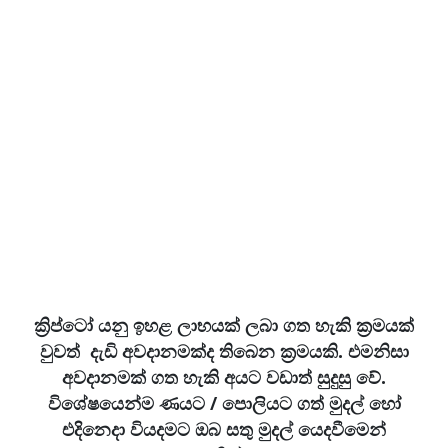
ක්‍රිප්ටෝ යනු ඉහළ ලාභයක් ලබා ගත හැකි ක්‍රමයක්
වුවත් දැඩි අවදානමක්ද තිබෙන ක්‍රමයකි. එමනිසා
අවදානමක් ගත හැකි අයට වඩාත් සුදුසු වේ.
විශේෂයෙන්ම ණයට / පොලියට ගත් මුදල් හෝ
එදිනෙදා වියදමට ඔබ සතු මුදල් යෙදවීමෙන්