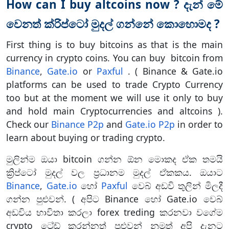
How can I buy altcoins now ? දැන් මේ
වෙනත් ක්රිප්ටෝ මුදල් ගන්නේ කොහොමද ?
First thing is to buy bitcoins as that is the main
currency in crypto coins. You can buy bitcoin from
Binance
,
Gate.io
or
Paxful
. ( Binance & Gate.io
platforms can be used to trade Crypto Currency
too but at the moment we will use it only to buy
and hold main Cryptocurrencies and altcoins ).
Check our
Binance P2p
and
Gate.io P2p
in order to
learn about buying or trading crypto.
මුලින්ම ඔයා bitcoin ගන්න ඕන මොකද ඒක තමයි
ක්‍රිප්ටෝ මුදල් වල ප්‍රධානම මුදල් ඒකකය. ඔයාට
Binance
,
Gate.io
හෝ
Paxful
වෙබ් අඩවි තුලින් මිලදී
ගන්න පුළුවන්. ( අපිට Binance හෝ Gate.io වෙබ්
අඩවිය භාවිතා කරලා forex treding කරනවා වගේම
crypto ට්‍රේඩ් කරන්නත් පුළුවන් නුමුත් අපි දැනට