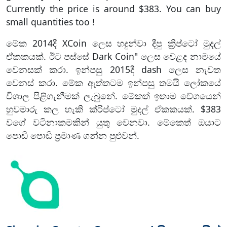
Currently the price is around $383. You can buy
small quantities too !
මේක 2014දී XCoin ලෙස හදුන්වා දීපු ක්‍රිප්ටෝ මුදල්
ඒකකයක්. ඊට පස්සේ Dark Coin" ලෙස වෙළද නාමයේ
වෙනසක් කරා. ඉන්පසු 2015දී dash ලෙස නැවත
වෙනස් කරා. මේක ඇත්තටම ඉන්පසු තමයි ලෝකයේ
විශාල පිළිගැනීමක් ලැබුනේ. මේකත් ඉතාම වේගයෙන්
හුවමාරු කල හැකි ක්රිප්ටෝ මුදල් ඒකකයක්. $383
වගේ වටිනාකමකින් යුතු වෙනවා. මේකෙත් ඔයාට
පොඩි පොඩි ප්‍රමාණ ගන්න පුළුවන්.