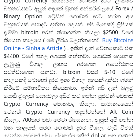
Crypto Currency කියන්නේ ගොඩක් දුරට ලංකවේ
s
බහුතරයකට අලුත් දෙයක් වුනත් අන්තර්ජාලයේ Forex /
a
Binary Option ට්‍රේඩින් ගොඩක් දුරට කරන අය
l
o
බහුතරයක් හොදට දන්නා දෙයක්. අපි මෑතකදී ලිපියක්
n
දැම්මා bitcoin අරන් තියාගන්න කියලා $2500 වගේ
g
තියෙන කාලයේ ( මේ ලිපිය බලන්නකෝ
Buy Bitcoins
t
Online - Sinhala Article
) . ඉතින් දැන් වෙනකොට එක
e
$4400 වගේ ඉහල අගයක් ගන්නවා. ගොඩක් දෙනෙක්
r
ලැබුණු විශාල ලාභය අරගෙන ආයෝජනය
m
පවත්වාගෙන යනවා. bitcoin වසර 5-10 වගේ
i
n
කාලයකදී බොහෝ දුරට ඉතා විශාල අගයක් දක්වා ගමන්
v
කිරීමේ සම්භාවිතය තියෙනවා. ඉතින් අපි දැන් බලමු
e
පොඩි මුදලක් යොදවලා අපිට තව ගන්න පුළුවන් වෙනත්
s
Crypto Currency මොනවද කියලා. සාමාන්‍යයෙන්
t
වෙනත් Crypto Currency හදුන්වන්නේ Alt Coin
m
කියලා. 700කට වඩා මේවා තියෙනවා. නුමුත් අපි ගන්න
e
ඕන කාලයත් සමග ගොඩක් දුරට විශාල වැඩි වීමක්
n
වෙන්න පුළුවන් ඒවා. ඒවගේම ඉතින් dollar සත ගණන්
t