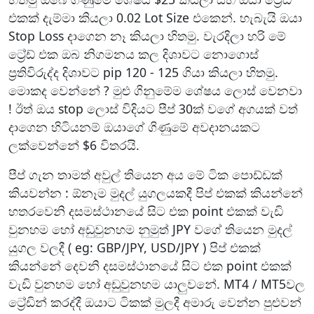
එකක් දැම්මා කියලා 0.02 Lot Size එකෙන්. හැබැයි ඔයා
Stop Loss දාගෙන නෑ කියලා හිතමු. වැරදිලා හරි මේ
ට්‍රේඩ් එක ඔබ නිගමනය කල දිශාවට නොගොස්
ප්‍රතිවිරුද්ද දිශාවට pip 120 - 125 ගියා කියලා හිතමු.
මොකද වෙන්නේ ? මුළු ගිනුමේම ශේෂය ලොස් වෙනවා
! ඊත් ඔය stop ලොස් විදියට පීප් 30ක් වගේ අගයක් වත්
දාගෙන හිටියනම් ඔයාගේ ගිණුමේ අවදානයකට
ලක්වෙන්නේ $6 විතරයි.
පීප් ගැන තාමත් අවුල් තියෙන අය මේ ටික පොඩ්ඩක්
කියවන්න : ඕනෑම මුදල් යුගලයකදී පිප් එකක් කියන්නේ
හතරවෙනි දසමස්ථානයේ සිට එක point එකක් වැඩි
වුනහම හෝ අඩුවුනහම නුමුත් JPY වගේ තියෙන මුදල්
යුගල වලදී ( eg: GBP/JPY, USD/JPY ) පිප් එකක්
කියන්නේ දෙවනි දසමස්ථානයේ සිට එක point එකක්
වැඩි වුනහම හෝ අඩුවුනහම යාලුවනේ. MT4 / MT5වල
ට්‍රේඩින් කරද්දී ඔයාට ටිකක් මුලදී අමාරු වෙන්න පුළුවන්