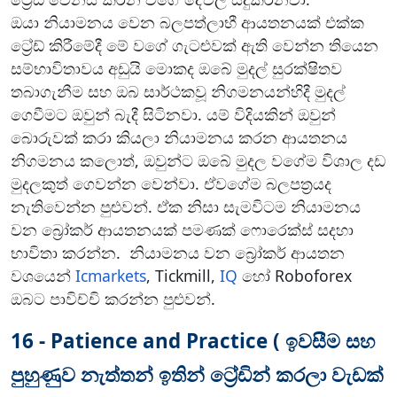
ඔයා නියාමනය වෙන බලපත්ලාභී ආයතනයක් එක්ක
ට්‍රේඩ් කිරීමේදී මේ වගේ ගැටළුවක් ඇති වෙන්න තියෙන
සම්භාවිතාවය අඩුයි මොකද ඔබේ මුදල් සුරක්ෂිතව
තබාගැනීම සහ ඔබ සාර්ථකවූ නිගමනයන්හිදී මුදල්
ගෙවීමට ඔවුන් බැදී සිටිනවා. යම් විදියකින් ඔවුන්
බොරුවක් කරා කියලා නියාමනය කරන ආයතනය
නිගමනය කලොත්, ඔවුන්ට ඔබේ මුදල වගේම විශාල දඩ
මුදලකුත් ගෙවන්න වෙන්වා. ඒවගේම බලපත්‍රයද
නැතිවෙන්න පුළුවන්. ඒක නිසා සැමවිටම නියාමනය
වන බ්‍රෝකර් ආයතනයක් පමණක් ෆොරෙක්ස් සදහා
භාවිතා කරන්න. නියාමනය වන බ්‍රෝකර් ආයතන
වශයෙන්
Icmarkets
, Tickmill,
IQ
හෝ Roboforex
ඔබට පාවිච්චි කරන්න පුළුවන්.
16 - Patience and Practice ( ඉවසීම සහ
පුහුණුව නැත්තන් ඉතින් ට්‍රේඩින් කරලා වැඩක්