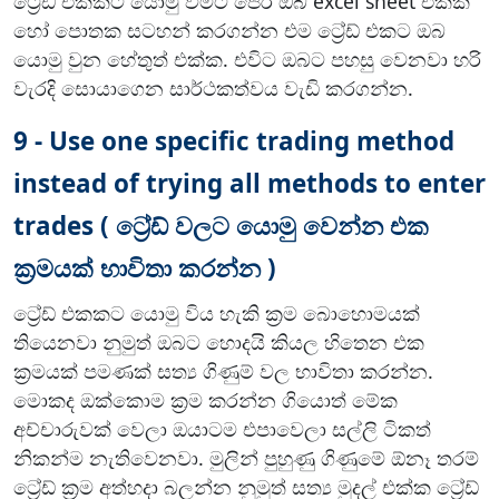
ට්‍රේඩ් එකකට යොමු වීමට පෙර ඔබ excel sheet එකක
හෝ පොතක සටහන් කරගන්න එම ට්‍රේඩ් එකට ඔබ
යොමු වුන හේතුත් එක්ක. එවිට ඔබට පහසු වෙනවා හරි
වැරදි සොයාගෙන සාර්ථකත්වය වැඩි කරගන්න.
9 - Use one specific trading method
instead of trying all methods to enter
trades ( ට්‍රේඩ් වලට යොමු වෙන්න එක
ක්‍රමයක් භාවිතා කරන්න )
ට්‍රේඩ් එකකට යොමු විය හැකි ක්‍රම බොහොමයක්
තියෙනවා නුමුත් ඔබට හොදයි කියල හිතෙන එක
ක්‍රමයක් පමණක් සත්‍ය ගිණුම් වල භාවිතා කරන්න.
මොකද ඔක්කොම ක්‍රම කරන්න ගියොත් මේක
අච්චාරුවක් වෙලා ඔයාටම එපාවෙලා සල්ලි ටිකත්
නිකන්ම නැතිවෙනවා. මුලින් පුහුණු ගිණුමේ ඕනෑ තරම්
ට්‍රේඩ් ක්‍රම අත්හදා බලන්න නුමුත් සත්‍ය මුදල් එක්ක ට්‍රේඩ්