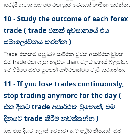
කරද්දී නවක ඔබ යම් එක ක්‍රම වේදයක් භාවිතා කරන්න.
10 - Study the outcome of each forex
trade ( trade එකක් අවසානයේ එය
සමාලෝචනය කරන්න )
Trade එකකට පසු ඔබ සාර්ථක වුවත් අසාර්ථක වුවත්.
එම trade එක ගැන නැවත chart වලට ගොස් බලන්න.
මේ විදියට ඔබට පුළුවන් සාර්ථකත්වය වැඩි කරගන්න.
11 - If you lose trades continuously,
stop trading anymore for the day (
එක දිකට trade අසාර්ථක වුනොත්, එම
දිනයට trade කිරීම නවත්තන්න )
ඔබ එක දිගට ලොස් වෙනවා නම් ට්‍රේඩ් කීපයක්, ඔබ