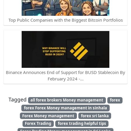
Top Public Companies with the Biggest Bitcoin Portfolios
Binance Announces End of Support for BUSD Stablecoin By
February 2024 -…
Tagged
all forex brokers Money management
forex
forex Forex Money management in sinhala
Forex Money management
forex sri lanka
Forex Trading
forex trading helpful tips