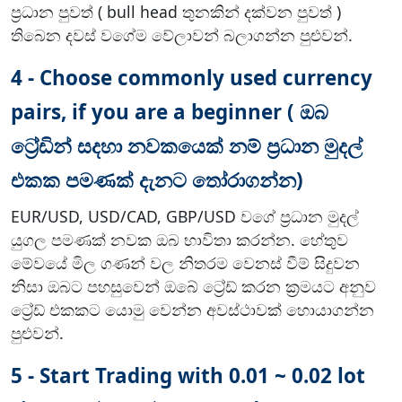
ප්‍රධාන පුවත් ( bull head තුනකින් දක්වන පුවත් )
තිබෙන දවස් වගේම වේලාවන් බලාගන්න පුළුවන්.
4 - Choose commonly used currency
pairs, if you are a beginner ( ඔබ
ට්‍රේඩින් සදහා නවකයෙක් නම් ප්‍රධාන මුදල්
එකක පමණක් දැනට තෝරාගන්න)
EUR/USD, USD/CAD, GBP/USD වගේ ප්‍රධාන මුදල්
යුගල පමණක් නවක ඔබ භාවිතා කරන්න. හේතුව
මේවයේ මිල ගණන් වල නිතරම වෙනස් වීම් සිදුවන
නිසා ඔබට පහසුවෙන් ඔබේ ට්‍රේඩ් කරන ක්‍රමයට අනුව
ට්‍රේඩ් එකකට යොමු වෙන්න අවස්ථාවක් හොයාගන්න
පුළුවන්.
5 - Start Trading with 0.01 ~ 0.02 lot