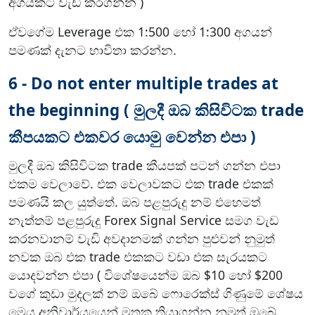
අගයකට වැඩි කරගන්න )
ඒවගේම Leverage එක 1:500 හෝ 1:300 අගයන්
පමණක් දැනට භාවිතා කරන්න.
6 - Do not enter multiple trades at
the beginning ( මුලදී ඔබ කිසිවිටක trade
කීපයකට එකවර යොමු වෙන්න එපා )
මුලදී ඔබ කිසිවිටක trade කීයපක් පටන් ගන්න එපා
එකම වෙලාවේ. එක වෙලාවකට එක trade එකක්
පමණයි කල යුත්තේ. ඔබ පළපුරුදු නම් එහෙමත්
නැත්තම් පළපුරුදු Forex Signal Service සමග වැඩ
කරනවානම් වැඩි අවදානමක් ගන්න පුළුවන් නුමුත්
නවක ඔබ එක trade එකකට වඩා එක සැරයකට
යොදවන්න එපා ( විශේෂයෙන්ම ඔබ $10 හෝ $200
වගේ කුඩා මුදලක් නම් ඔබේ ෆොරෙක්ස් ගිණුමේ ශේෂය
මෙය අනිවාර්යයෙන් මතක තියාගන්න නුමුත් ඔබේ