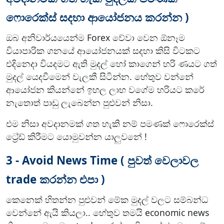
a
ෆොරෙක්ස් සදහා ආයෝජනය කරන්න )
f
o
ඔබ අනිවාර්යයෙන්ම Forex වේවා වෙන ඕනෑම
r
වියාපාරික ගනයේ ආයෝජනයක් සදහා කිසි විටකට
F
එදිනෙදා වියදමට ඇති මුදල් හෝ කාගෙන් හරි ණයට ගත්
o
මුදල් යෙදවීමෙන් වැලකී සිටින්න. හේතුව වන්නේ
r
e
ආයෝජන කියන්නේ ඉහල ලාභ වගේම හරියට කරේ
x
නැතොත් පාඩු ලැබෙන්න පුළුවන් නිසා.
T
r
එම නිසා අවදානමක් ගත හැකි නම් පමණක් ෆොරෙක්ස්
a
ට්‍රේඩ් කිරීමට යොමුවන්න යාලුවනේ !
d
e
3 - Avoid News Time ( පුවත් වෙලාවල
r
trade කරන්න එපා )
s
කෙනෙක් හිතන්න පුළුවන් මේක මුදල් වලට සම්බන්ධ
වෙන්නේ ඇයි කියලා.. හේතුව තමයි economic news