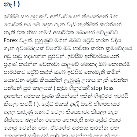
නෑ ! )
ඉවසීම සහ පුහුණුව අනිවාර්යෙන් තියෙන්නේ ඕන.
ගොඩක් අය මේ දෙක ගැන වැඩි තැකීමක් කරන්නේ
නැති එක නිසා තමයි අසාර්ථක බොහෝ වෙලාවට
Forex වලත්. පුහුණුව මගින් ඔබට ට්‍රේඩ් කරන විදිය
ගැන අවබෝදයක් වගේම ඔබ භාවිතා කරන ක්‍රමවේදයේ
අඩු පාඩු හදාගන්න පුළුවන්. ඉවසීම අනිවාර්යයෙන්
ප්‍රගුණ කරන්න වෙනාවා යාලුවේ මොකද ඔබ කොතරම්
සාර්ථකව ට්‍රේඩ් කරත් ඔබේ ඉවසීම නොමැති කමින්
යොදවන ට්‍රේඩ් කීපයකින් ලැබුණු ලාභය නැති වෙන්න
යන්නේ සුළු කාලයක් ( කුඩා ගිනුමකදී stop loss
දාගන්න අමතක වුණා කියන්නේ ඉතින් ගිණුමම ඉවරයි
කියලා තමයි ! ). ට්‍රේඩ් එකක් දාද්දි ඔබේ නිගමනයට
අදාල කරුණු සනාථ වෙලා තියෙනවද කියලා හැම
තිස්සෙම බලන්න එහෙම නොමැති නම් ට්‍රේඩ් එකට
යොමු වෙන්න එපා. ඒවගේම අමතක කරන්න එපා
කෙනෙක් සතියෙන් සාර්ථක වෙන්නත් පුළුවන් තව