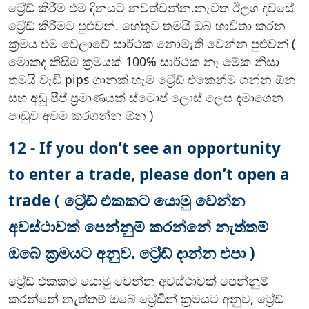
ට්‍රේඩ් කිරීම එම දිනයට නවත්වන්න.නැවත ඊලග දවසේ
ට්‍රේඩ් කිරීමට පුළුවන්. හේතුව තමයි ඔබ භාවිතා කරන
ක්‍රමය එම වෙලාවේ සාර්ථක නොමැති වෙන්න පුළුවන් (
මොකද කිසිම ක්‍රමයක් 100% සාර්ථක නෑ මේක නිසා
තමයි වැඩි pips ගානක් හැම ට්‍රේඩ් එකෙන්ම ගන්න ඕන
සහ අඩු පීප් ප්‍රමාණයක් ස්ටොප් ලොස් ලෙස දමාගෙන
පාඩුව අවම කරගන්න ඕන )
12 - If you don’t see an opportunity
to enter a trade, please don’t open a
trade ( ට්‍රේඩ් එකකට යොමු වෙන්න
අවස්ථාවක් පෙන්නුම් කරන්නේ නැත්තම්
ඔබේ ක්‍රමයට අනුව. ට්‍රේඩ් දාන්න එපා )
ට්‍රේඩ් එකකට යොමු වෙන්න අවස්ථාවක් පෙන්නුම්
කරන්නේ නැත්තම් ඔබේ ට්‍රේඩින් ක්‍රමයට අනුව, ට්‍රේඩ්