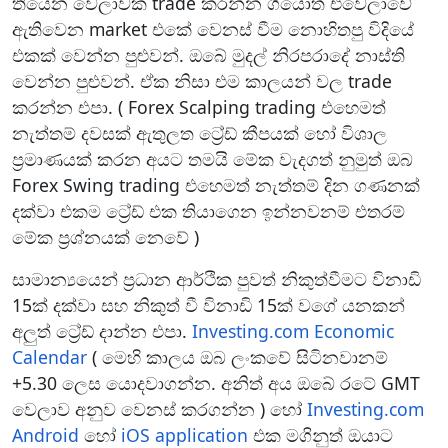
තියෙන වෙලාවක trade කරන්න ගියොත් එවෙලාවේ
ඇතිවෙන market එකේ වෙනස් වීම නොහිතපු විදියේ
එකක් වෙන්න පුළුවන්. ඔබේ මුදල් නිරපරාදේ නාස්ති
වෙන්න පුළුවන්. ඒක නිසා එම කාලයන් වල trade
කරන්න එපා. ( Forex Scalping trading එහෙමත්
නැත්තම් දවසක් ඇතුලත ට්‍රේඩ් කීපයක් හෝ විශාල
ප්‍රමාණයක් කරන අයට තමයි මේක වැදගත් නුමුත් ඔබ
Forex Swing trading එහෙමත් නැත්තම් දින ගණනක්
දක්වා එකම ට්‍රේඩ් එක තියාගෙන ඉන්නවනම් එතරම්
මේක ප්‍රශ්නයක් නෙවේ )
සාමාන්‍යයෙන් ප්‍රධාන ආර්ථික පුවත් නිකුත්වීමට විනාඩි
15ක් දක්වා සහ නිකුත් වී විනාඩි 15ක් වගේ යනකන්
අලුත් ට්‍රේඩ් දාන්න එපා.
Investing.com Economic
Calendar
( මෙහි කාලය ඔබ ලංකවේ සිටිනවානම්
+5.30 ලෙස යොදවාගන්න. අනිත් අය ඔබේ රටේ GMT
වෙලාව අනුව වෙනස් කරගන්න ) හෝ
Investing.com
Android
හෝ
iOS application
එක මගිනුත් ඔයාට