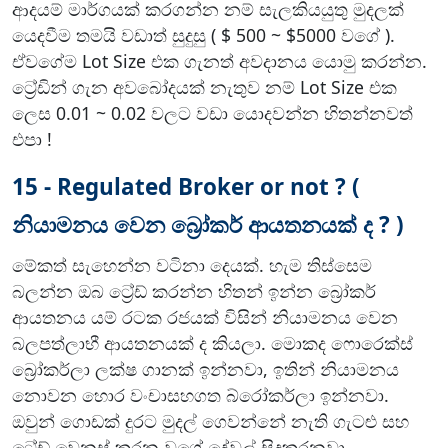
ආදයම් මාර්ගයක් කරගන්න නම් සැලකියයුතු මුදලක්
යෙදවීම තමයි වඩාත් සුදුසු ( $ 500 ~ $5000 වගේ ).
ඒවගේම Lot Size එක ගැනත් අවදානය යොමු කරන්න.
ට්‍රේඩින් ගැන අවබෝදයක් නැතුව නම් Lot Size එක
ලෙස 0.01 ~ 0.02 වලට වඩා යොදවන්න හිතන්නවත්
එපා !
15 - Regulated Broker or not ? (
නියාමනය වෙන බ්‍රෝකර් ආයතනයක් ද ? )
මේකත් සැහෙන්න වටිනා දෙයක්. හැම තිස්සෙම
බලන්න ඔබ ට්‍රේඩ් කරන්න හිතන් ඉන්න බ්‍රෝකර්
ආයතනය යම් රටක රජයක් විසින් නියාමනය වෙන
බලපත්ලාභී ආයතනයක් ද කියලා. මොකද ෆොරෙක්ස්
බ්‍රෝකර්ලා ලක්ෂ ගානක් ඉන්නවා, ඉතින් නියාමනය
නොවන හොර වංචාසහගත බ්රෝකර්ලා ඉන්නවා.
ඔවුන් ගොඩක් දුරට මුදල් ගෙවන්නේ නැති ගැටළු සහ
ට්‍රේඩ් වෙනස් කරන වගේ දේවල් සිදුකරනවා.