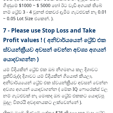
ගිණුමේ $1000 ~ $ 5000 හෝ ඊට වැඩි අගයක් තිබේ
නම් ට්‍රේඩ් 3 - 4 වුනත් එකවර දැමීම ගැටළුවක් නෑ 0.01
~ 0.05 Lot Size එකෙන්. ).
7 - Please use Stop Loss and Take
Profit values ! ( අනිවාර්යයෙන් ට්‍රේඩ් එක
ස්වයන්ක්‍රීයව අවසන් වෙන්න අවශ්‍ය අගයන්
යොදවාගන්න )
යම් විදියකින් ට්‍රේඩ් එක ඔබ නිගමනය කල දිශාවට
ප්‍රතිවිරුද්ද දිශාවට යම් විදියකින් ගියොත් කියලා,
අනිවාර්යයෙන් ට්‍රේඩ් එක ස්වයන්ක්‍රීයව අවසන් වෙන්න
අවශ්‍ය අගයන් යොදවාගන්න ( මේක IQ ෆොරෙක්ස් වල
නම් ගැටළුවක් නෑ මොකද ඔබ ට්‍රේඩ් එකකට යොදවපු
මුදල විතරයි අවදානයකට ලක්වෙන්නේ ).
හිතමු ඔබේ ගිණුමේ ශේෂය $25 කියලා සහ ඔයා ට්‍රේඩ්