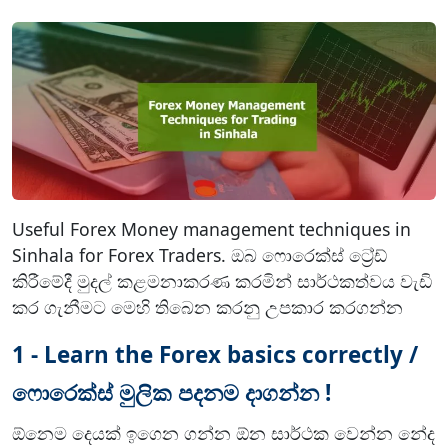
n
F
o
r
e
x
M
o
n
e
Useful Forex Money management techniques in
y
Sinhala for Forex Traders. ඔබ ෆොරෙක්ස් ට්‍රේඩ්
m
කිරීමේදී මුදල් කළමනාකරණ කරමින් සාර්ථකත්වය වැඩි
a
කර ගැනීමට මෙහි තිබෙන කරනු උපකාර කරගන්න
n
a
1 - Learn the Forex basics correctly /
g
e
ෆොරෙක්ස් මුලික පදනම දාගන්න !
m
e
ඕනෙම දෙයක් ඉගෙන ගන්න ඕන සාර්ථක වෙන්න නේද