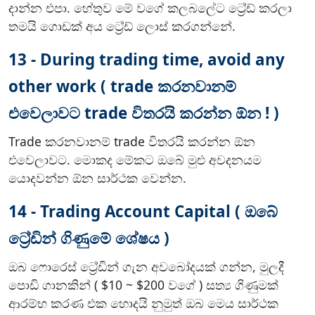
දාන්න එපා. හේතුව මේ වගේ කලබලේට ට්‍රේඩ් කරලා
තමයි ගොඩක් අය ට්‍රේඩ් ලොස් කරගන්නේ.
13 - During trading time, avoid any
other work ( trade කරනවානම්
එවෙලාවට trade විතරයි කරන්න ඕන ! )
Trade කරනවානම් trade විතරයි කරන්න ඕන
එවෙලාවට. මොකද මේකට ඔබේ මුළු අවදනයම
යොදවන්න ඕන සාර්ථක වෙන්න.
14 - Trading Account Capital ( ඔබේ
ට්‍රේඩින් ගිණුමේ ශේෂය )
ඔබ ෆොරෙස් ට්‍රේඩින් ගැන අවබෝදයක් ගන්න, මුලදී
පොඩි ගානකින් ( $10 ~ $200 වගේ ) සත්‍ය ගිණුමක්
ආරම්භ කරණ එක හොදයි නුමුත් ඔබ මෙය සාර්ථක