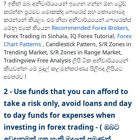
n
? ඉතින් ඔබ අනිවාර්යයෙන් ඉගෙන ගන්න ඕන ට්‍රේඩ්
t
කරන්න ප්‍රථමව මොකක්ද ෆොරෙස් සහ කොහොමද
t
කරන්නේ කියලා. එම නිසා අනිවාර්යයෙන් ෆොරෙක්ස්
e
මේනු එකේ තියෙන
Recommended Forex Brokers
,
c
Forex Trading in Sinhala, IQ Forex Tutorial,
Forex
h
Chart Patterns
, Candlestick Pattern, S/R Zones in
n
i
Trending Market, S/R Zones in Range Market,
q
Tradingview Free Analysis ලිපි ටික අනිවාර්යයෙන්
u
කියවන්න මේ මුදල් කලමන්කරණය පිලිබඳ ලිපියට
e
අමතරව !
s
i
2 - Use funds that you can afford to
n
S
take a risk only, avoid loans and day
i
to day funds for expenses when
n
h
investing in forex trading - ( ඔබට
a
l
අවදානමක් ගත හැකි මුදලක් පමණක්