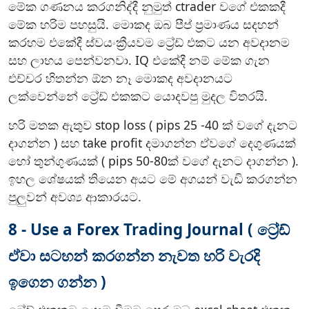
මේක ගණනය කරගනිද්දී නුමුත් ctrader වගේ එකකදී
මේක හරිම පහසුයි. මොකද ඔබ පීප් ප්‍රමාණය සදහන්
කරහම එකේදී ස්වයංක්‍රීයවම ට්‍රේඩ් එකට යන අවදානම
සහ ලාභය පෙන්වනවා. IQ එකේදී නම් මේක ගැන
එච්චර හිතන්න ඕන නෑ මොකද අවදානයට
ලක්වෙන්නේ ට්‍රේඩ් එකකට යොදවපු මුදල විතරයි.
හරි මතක ඇතුව stop loss ( pips 25 -40 ක් වගේ දැනට
දාගන්න ) සහ take profit දමාගන්න ඒවගේ දෙගුණයක්
හෝ තුන්ගුණයක් ( pips 50-80ක් වගේ දැනට දාගන්න ).
ඉහල ශේෂයක් තියෙන අයට මේ අගයන් වැඩි කරගන්න
පුලුවන් අවශ්‍ය ආකාරයට.
8 - Use a Forex Trading Journal ( ට්‍රේඩ්
ඒවා සටහන් කරගන්න නැවත හරි වැරදි
ඉගෙන ගන්න )