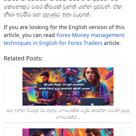
කෙනෙකුට වසර කීපයක් වුනත් යන්න පුළුවන්. ඒක
නිසා ඉවසීම සහ පුහුණුව ඉතා වැදගත්.
If you are looking for the English version of this
article, you can read
Forex Money management
techniques in English for Forex Traders
article.
Related Posts:
ඔබ ඉන්න විදෙස් රට අනුව ෆොරෙක්ස් ට්‍රේඩ් කරන්න වඩාත් සුදුසු
ෆොරෙක්ස්…