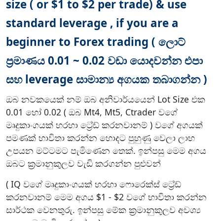
size ( or $1 to $2 per trade) & use
standard leverage , if you are a
beginner to Forex trading ( ලොට්
ප්‍රමාණය 0.01 ~ 0.02 වඩා යොදවන්න එපා
සහ leverage සාමාන්‍ය අගයක තබාගන්න )
ඔබ නවකයෙක් නම් ඔබ අනිවාර්යයෙන් Lot Size එක
0.01 හෝ 0.02 ( ඔබ Mt4, Mt5, Ctrader වගේ
මෘදුකාංගයක් හරහා ට්‍රේඩ් කරනවානම් ) වගේ අගයක්
පමණක් භාවිතා කරන්න හොදට පුහුණු වෙලා ලාභ
උපයන මට්ටමට පැමිණෙන තෙක්. ඉන්පසු මෙම අගය
ඔබට ක්‍රමානුකුලව වැඩි කරගන්න පුළුවන්
( IQ වගේ මෘදුකාංගයක් හරහා ෆොරෙක්ස් ට්‍රේඩ්
කරනවානම් මෙම අගය $1 - $2 වගේ භාවිතා කරන්න
සාර්ථක වෙනතුරු. ඉන්පසු මේක ක්‍රමානුකුලව අවශ්‍ය