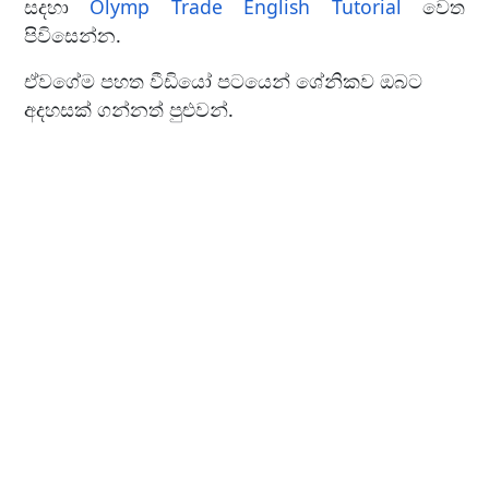
සදහා
Olymp Trade English Tutorial
වෙත
පිවිසෙන්න.
ඒවගේම පහත වීඩියෝ පටයෙන් ශේනිකව ඔබට
අදහසක් ගන්නත් පුළුවන්.