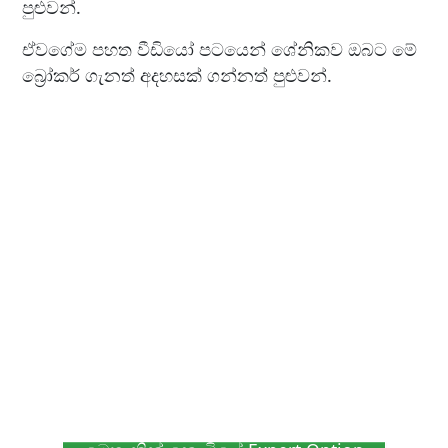
පුළුවන්.
ඒවගේම පහත වීඩියෝ පටයෙන් ශේනිකව ඔබට මේ
බ්‍රෝකර් ගැනත් අදහසක් ගන්නත් පුළුවන්.