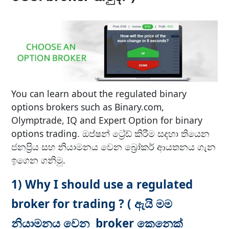
You can learn about the regulated binary
options brokers such as Binary.com,
Olymptrade, IQ and Expert Option for binary
options trading. ඔප්ෂන් ට්‍රේඩ් කිරීම සදහා තියෙන
ජනප්‍රිය සහ නියාමනය වෙන බ්‍රෝකර් ආයතනය ගැන
ඉගෙන ගනිමු.
1) Why I should use a regulated
broker for trading ? ( ඇයි මම
නියාමනය වෙන broker කෙනෙක්