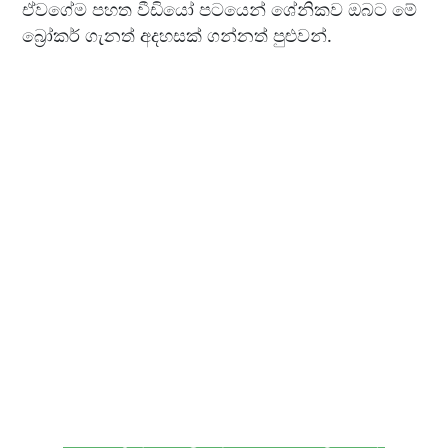
ඒවගේම පහත වීඩියෝ පටයෙන් ශේනිකව ඔබට මේ
බ්‍රෝකර් ගැනත් අදහසක් ගන්නත් පුළුවන්.