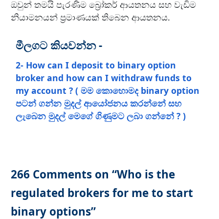
ඔවුන් තමයි පැරණිම බ්‍රෝකර් ආයතනය සහ වැඩිම
නියාමනයන් ප්‍රමාණයක් තිබෙන ආයතනය.
මීලගට කියවන්න -
2- How can I deposit to binary option
broker and how can I withdraw funds to
my account ? ( මම කොහොමද binary option
පටන් ගන්න මුදල් ආයෝජනය කරන්නේ සහ
ලැබෙන මුදල් මෙගේ ගිණුමට ලබා ගන්නේ ? )
266 Comments on “Who is the
regulated brokers for me to start
binary options”