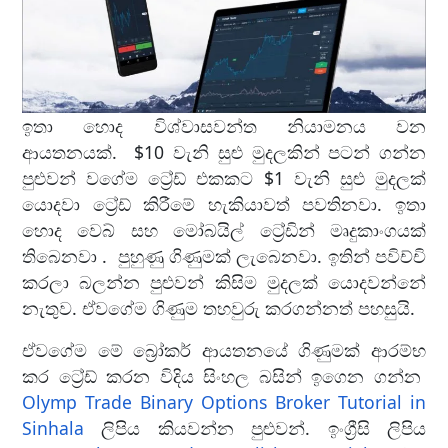
ඉතා හොද විශ්වාසවන්ත නියාමනය වන
ආයතනයක්. $10 වැනි සුළු මුදලකින් පටන් ගන්න
පුළුවන් වගේම ට්‍රේඩ් එකකට $1 වැනි සුළු මුදලක්
යොදවා ට්‍රේඩ් කිරීමේ හැකියාවත් පවතිනවා. ඉතා
හොද වෙබ් සහ මෝබයිල් ට්‍රේඩින් මෘදුකාංගයක්
තිබෙනවා . පුහුණු ගිණුමක් ලැබෙනවා. ඉතින් පවිච්චි
කරලා බලන්න පුළුවන් කිසිම මුදලක් යොදවන්නේ
නැතුව. ඒවගේම ගිණුම තහවුරු කරගන්නත් පහසුයි.
ඒවගේම මේ බ්‍රෝකර් ආයතනයේ ගිණුමක් ආරම්භ
කර ට්‍රේඩ් කරන විදිය සිංහල බසින් ඉගෙන ගන්න
Olymp Trade Binary Options Broker Tutorial in
Sinhala
ලිපිය කියවන්න පුළුවන්. ඉංග්‍රීසි ලිපිය