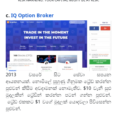
c.
IQ Option Broker
2013 වසරේ සිට සේවා සපයන
ආයතනයක්. නොමිලේ පුහුණු ගිනුමක ට්‍රේඩ් කරන්න
පුළුවන් කිසිම අවදාමනක් නොමැතිව. $10 වැනි සුළු
මුදලකින් ට්‍රේඩින් කරන්න පටන් ගන්න පුළුවන්.
ට්‍රේඩ් එකකට $1 වගේ මුදලක් යොදවලා පිවිසෙන්න
පුළුවන්.