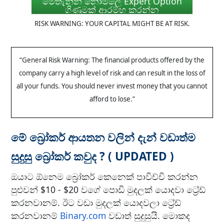
මෙතැනින් නොමිලේ Expert Option
ගිණුමක් ආරම්භ කරන්න
RISK WARNING: YOUR CAPITAL MIGHT BE AT RISK.
“General Risk Warning: The financial products offered by the
company carry a high
level of risk and can result in the loss of
all your funds. You should never invest
money that you cannot
afford to lose.”
මේ බ්‍රෝකර් ආයතන වලින් දැන් වඩාත්ම
සුදුසු බ්‍රෝකර් කවුද ? ( UPDATED )
ඔයාට ඕනෙම බ්‍රෝකර් කෙනෙක් පාවිච්චි කරන්න
පුළුවන් $10 - $20 වගේ පොඩි මුදලක් යොදවා ට්‍රේඩ්
කරනවානම්. ඊට වඩා මුදලක් යොදවලා ට්‍රේඩ්
කරනවානම්
Binary.com
වඩාත් සුදුසුයි. මොකද