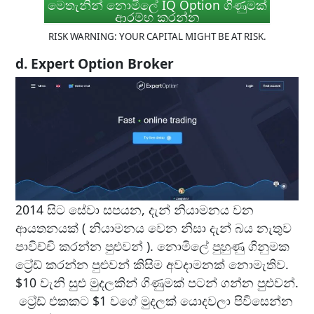
මෙතැනින් නොමිලේ IQ Option ගිණුමක්
ආරම්භ කරන්න
RISK WARNING: YOUR CAPITAL MIGHT BE AT RISK.
d. Expert Option Broker
2014 සිට සේවා සපයන, දැන් නියාමනය වන
ආයතනයක් ( නියාමනය වෙන නිසා දැන් බය නැතුව
පාවිච්චි කරන්න පුළුවන් ). නොමිලේ පුහුණු ගිනුමක
ට්‍රේඩ් කරන්න පුළුවන් කිසිම අවදාමනක් නොමැතිව.
$10 වැනි සුළු මුදලකින් ගිණුමක් පටන් ගන්න පුළුවන්.
ට්‍රේඩ් එකකට $1 වගේ මුදලක් යොදවලා පිවිසෙන්න