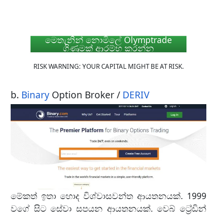
මෙතැනින් නොමිලේ Olymptrade
ගිණුමක් ආරම්භ කරන්න
RISK WARNING: YOUR CAPITAL MIGHT BE AT RISK.
b.
Binary
Option Broker /
DERIV
මේකත් ඉතා හොද විශ්වාසවන්ත ආයතනයක්. 1999
වගේ සිට සේවා සපයන ආයතනයක්. වෙබ් ට්‍රේඩින්