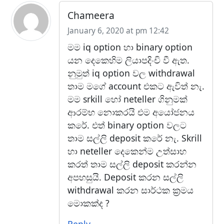
Chameera
January 6, 2020 at pm 12:42
මම iq option හා binary option
යන දෙකෙහිම ලියාපදිංචි වී ඇත.
නුමුත් iq option වල withdrawal
තාම මගේ account එකට ඇවිත් නැ.
මම srkill හෝ neteller ගිනුමක්
ආරම්භ නොකරයි එම අයෝජනය
කරේ. එත් binary option වලට
තාම සල්ලි deposit කරේ නැ. Skrill
හා neteller දෙකෙන්ම උත්සාහ
කරත් තාම සල්ලි deposit කරන්න
අපහසුයි. Deposit කරන සල්ලි
withdrawal කරන සාර්ථක ක්‍රමය
මොකක්ද ?
Reply