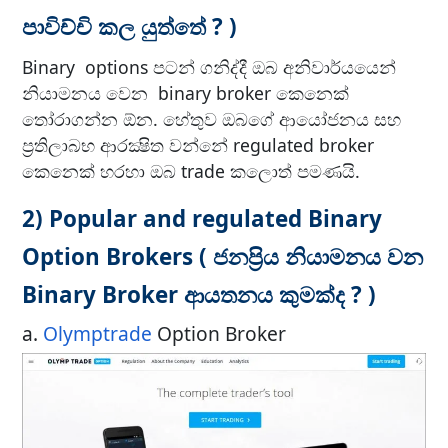
පාවිච්චි කල යුත්තේ ? )
Binary options පටන් ගනිද්දී ඔබ අනිවාර්යයෙන්
නියාමනය වෙන binary broker කෙනෙක්
තෝරාගන්න ඕන. හේතුව ඔබගේ ආයෝජනය සහ
ප්‍රතිලාබභ ආරක්‍ෂිත වන්නේ regulated broker
කෙනෙක් හරහා ඔබ trade කලොත් පමණයි.
2) Popular and regulated Binary
Option Brokers ( ජනප්‍රිය නියාමනය වන
Binary Broker ආයතනය කුමක්ද ? )
a.
Olymptrade
Option Broker