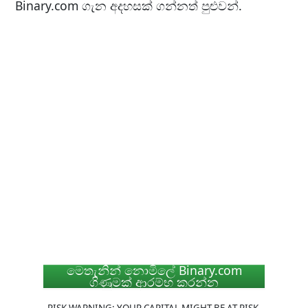
Binary.com ගැන අදහසක් ගන්නත් පුළුවන්.
මෙතැනින් නොමිලේ Binary.com
ගිණුමක් ආරම්භ කරන්න
RISK WARNING: YOUR CAPITAL MIGHT BE AT RISK.