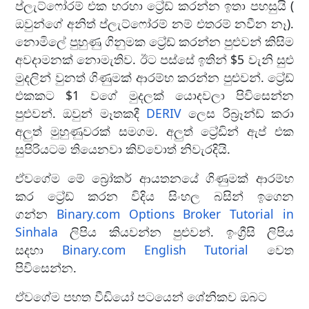
ප්ලැට්ෆෝරම් එක හරහා ට්‍රේඩ් කරන්න ඉතා පහසුයි (
ඔවුන්ගේ අනිත් ප්ලැට්ෆෝරම් නම් එතරම් නවීන නෑ).
නොමිලේ පුහුණු ගිනුමක ට්‍රේඩ් කරන්න පුළුවන් කිසිම
අවදාමනක් නොමැතිව. ඊට පස්සේ ඉතින් $5 වැනි සුළු
මුදලින් වුනත් ගිණුමක් ආරම්භ කරන්න පුළුවන්. ට්‍රේඩ්
එකකට $1 වගේ මුදලක් යොදවලා පිවිසෙන්න
පුළුවන්. ඔවුන් මෑතකදී
DERIV
ලෙස රිබ්‍රෑන්ඩ් කරා
අලුත් මුහුණුවරක් සමගම. අලුත් ට්‍රේඩින් ඇප් එක
සුපිරියටම තියෙනවා කිව්වොත් නිවැරදියි.
ඒවගේම මේ බ්‍රෝකර් ආයතනයේ ගිණුමක් ආරම්භ
කර ට්‍රේඩ් කරන විදිය සිංහල බසින් ඉගෙන
ගන්න
Binary.com Options Broker Tutorial in
Sinhala
ලිපිය කියවන්න පුළුවන්. ඉංග්‍රීසි ලිපිය
සදහා
Binary.com English Tutorial
වෙත
පිවිසෙන්න.
ඒවගේම පහත වීඩියෝ පටයෙන් ශේනිකව ඔබට