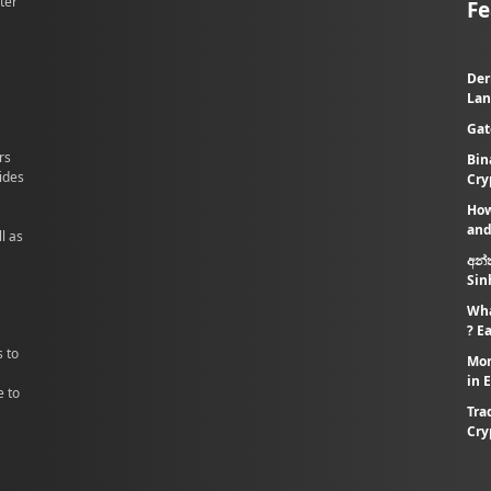
ter
Fe
Der
Lan
Gat
rs
Bin
vides
Cry
How
and
l as
අන්
Sin
Wha
? E
s to
Mon
in 
e to
Tra
Cry