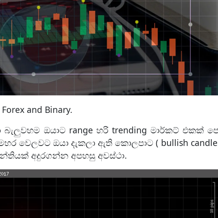
 Forex and Binary.
දිහා බැලුවහම ඔයාට range හරි trending මාර්කට් එකක් 
සමහර වෙලවට ඔයා දැකලා ඇති කොලපාට ( bullish candle
ාන්තියක් අදුරගන්න අපහසු අවස්ථා.