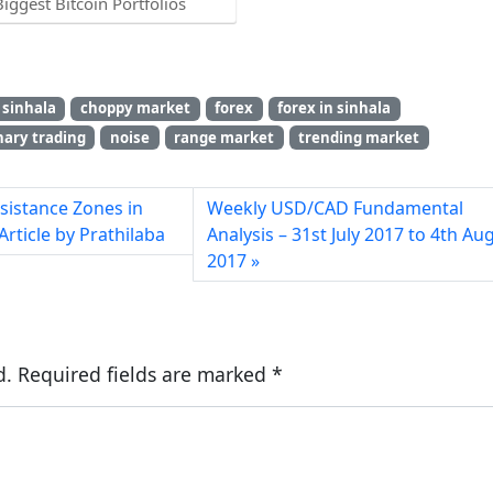
Biggest Bitcoin Portfolios
 sinhala
choppy market
forex
forex in sinhala
nary trading
noise
range market
trending market
sistance Zones in
Weekly USD/CAD Fundamental
Article by Prathilaba
Analysis – 31st July 2017 to 4th Au
2017
d.
Required fields are marked
*