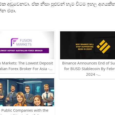
ක අඩුවෙනවා. ඒක නිසා පුළුවන් හැම විටම ඉහල අගයකින්
්න එපා.
n Markets: The Lowest Deposit
Binance Announces End of Su
alian Forex Broker For Asia -…
for BUSD Stablecoin By Febr
2024 -…
 Public Companies with the