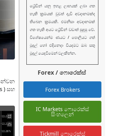
ට්‍රේඩින් යනු ඉහළ ලාභයක් ලබා ගත
හැකි ක්‍රමයක් වුවත් දැඩි අවදානමක්ද
තිබෙන ක්‍රමයකි. එමනිසා අවදානමක්
ගත හැකි අයට ට්‍රේඩින් වඩාත් සුදුසු වේ.
විශේෂයෙන්ම ණයට / පොලියට ගත්
මුදල් හෝ එදිනෙදා වියදමට ඔබ සතු
මුදල් යෙදවීමෙන් වලකින්න.
Forex / ෆොරෙක්ස්
පෙන්වන
s ) සහ
Forex Brokers
IC Markets ෆොරෙක්ස්
සිංහලෙන්
Tickmill ෆොරෙක්ස්