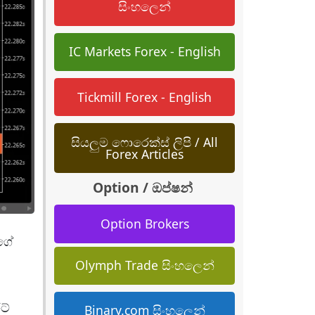
සිංහලෙන්
IC Markets Forex - English
Tickmill Forex - English
සියලුම ෆොරෙක්ස් ලිපි / All
Forex Articles
Option / ඔප්ෂන්
Option Brokers
ගේ
Olymph Trade සිංහලෙන්
ට්
Binary.com සිංහලෙන්