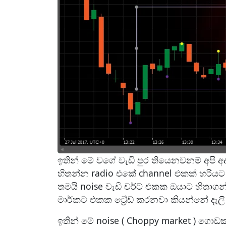
ඉතින් මේ වගේ වැඩි පුර තියෙනවනම් අපි 
හිතන්න radio එකේ channel එකක් හරිය
තමයි noise වැඩි චර්ට් එකක ඔයාට හිතාග
මාර්කට් එකක ට්‍රේඩ් කරනවා කියන්නේ දැල
ඉතින් මේ noise ( Choppy market ) ගොඩක