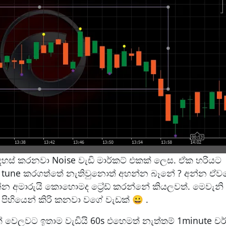
අදහස් කරනවා Noise වැඩි මාර්කට් එකක් ලෙස. ඒක හරියට
ට tune කරගත්තේ නැතිවුනොත් අහන්න බෑනේ ? අන්න ඒව
න්න අමාරුයි කොහොමද ට්‍රේඩ් කරන්නේ කියලවත්. මෙවැනි
ි පිහියෙන් කිරි කනවා වගේ වැඩක් 😀 .
් වෙලවට ඉතාම වැඩියි 60s එහෙමත් නැත්තම් 1minute චර්