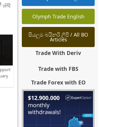
 යුතු
Olymph Trade English
සියලුම බයිනරි ලිපි / All BO
Articles
Trade With Deriv
Trade with FBS
pport
uary
Trade Forex with EO