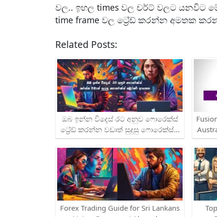
වල.. ඉහල times වල චර්ට් වලට යනවිට මේ
time frame වල ට්‍රේඩ් කරන්න අමතක කරන
Related Posts:
ඔබ ඉන්න විදෙස් රට අනුව ෆොරෙක්ස්
Fusio
ට්‍රේඩ් කරන්න වඩාත් සුදුසු ෆොරෙක්ස්…
Austr
Forex Trading Guide for Sri Lankans
Top