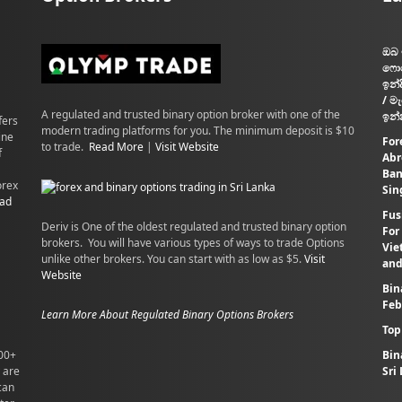
ඔබ 
ෆොර
ඉන්
/ ම
A regulated and trusted binary option broker with one of the
ඉන්
fers
modern trading platforms for you. The minimum deposit is $10
ine
For
to trade.
Read More
|
Visit Website
f
Abr
Ban
orex
Sin
ad
Fus
Deriv is One of the oldest regulated and trusted binary option
For
brokers. You will have various types of ways to trade Options
Vie
unlike other brokers. You can start with as low as $5.
Visit
and
Website
Bin
Feb
Learn More About Regulated Binary Options Brokers
Top
100+
Bin
 are
Sri
can