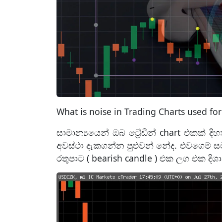
What is noise in Trading Charts used for
සාමාන්‍යයෙන් ඔබ ට්‍රේඩින් chart එකක් 
අවස්ථා දැකගන්න පුළුවන් නේද. එවගෙම් 
රතුපාට ( bearish candle ) එක ලග එක දිශ