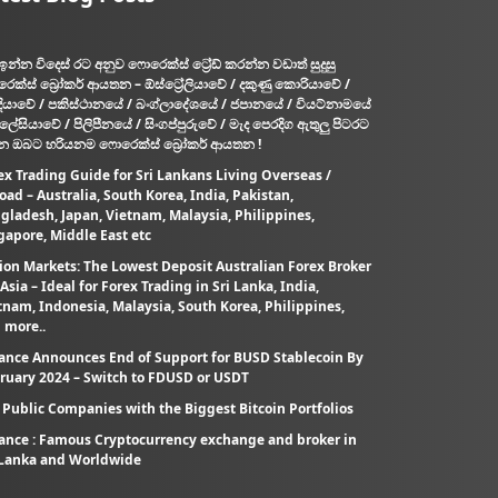
ඉන්න විදෙස් රට අනුව ෆොරෙක්ස් ට්‍රේඩ් කරන්න වඩාත් සුදුසු
ෙක්ස් බ්‍රෝකර් ආයතන – ඕස්ට්‍රේලියාවේ / දකුණු කොරියාවේ /
දියාවේ / පකිස්ථානයේ / බංග්ලාදේශයේ / ජපානයේ / වියට්නාමයේ
ැලේසියාවේ / පිලිපීනයේ / සිංගප්පුරුවේ / මැද පෙරදිග ඇතුලු පිටරට
න ඔබට හරියනම ෆොරෙක්ස් බ්‍රෝකර් ආයතන !
ex Trading Guide for Sri Lankans Living Overseas /
oad – Australia, South Korea, India, Pakistan,
gladesh, Japan, Vietnam, Malaysia, Philippines,
gapore, Middle East etc
ion Markets: The Lowest Deposit Australian Forex Broker
 Asia – Ideal for Forex Trading in Sri Lanka, India,
tnam, Indonesia, Malaysia, South Korea, Philippines,
 more..
ance Announces End of Support for BUSD Stablecoin By
ruary 2024 – Switch to FDUSD or USDT
 Public Companies with the Biggest Bitcoin Portfolios
ance : Famous Cryptocurrency exchange and broker in
 Lanka and Worldwide