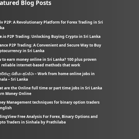
atured Blog Posts
iv P2P: A Revolutionary Platform for Forex Trading in Sri
ka
e.io P2P Trading: Unlocking Buying Crypto in Sri Lanka
ance P2P Trading: A Convenient and Secure Way to Buy
ptocurrency in Sri Lanka
 to earn money online in Sri Lanka? 100 plus proven
 reliable internet-based methods that work
තර්ජාල රැකියා අවස්ථා – Work from home online jobs in
hala – Sri Lanka
t are the Online full time or part time jobs in Sri Lanka
arn Money Online
ey Management techniques for binary option traders
English
dingView Free Analysis For Forex, Binary Options and
pto Traders in Sinhala by Prathilaba